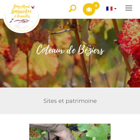
0
Togg
navi
Coteaux de Béziers
Sites et patrimoine