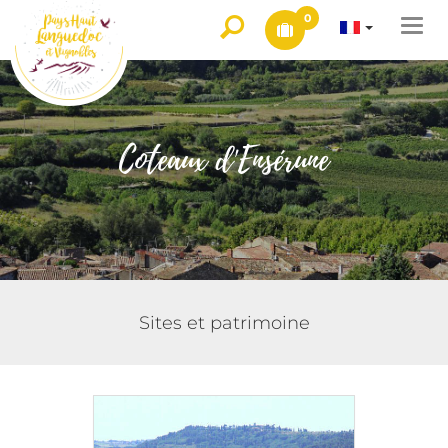
0
Togg
navi
Coteaux d'Ensérune
Sites et patrimoine