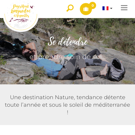
0
Togg
navi
Se détendre
et prendre soin de soi...
Une destination Nature, tendance détente
toute l’année et sous le soleil de méditerranée
!