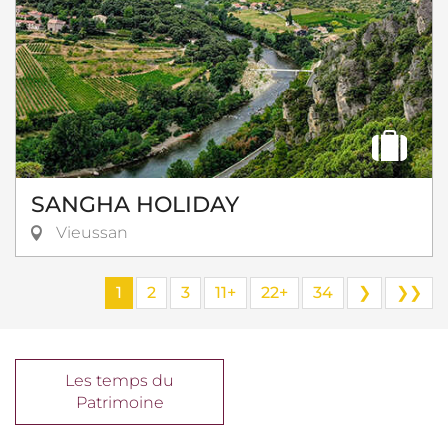
SANGHA HOLIDAY
Vieussan
1
2
3
11+
22+
34
❯
❯❯
Les temps du
Patrimoine