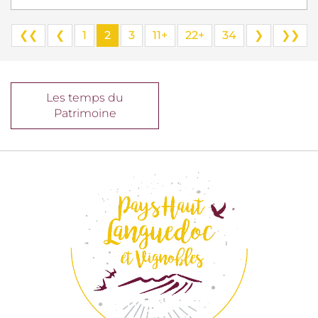
❮❮
❮
1
2
3
11+
22+
34
❯
❯❯
Les temps du
Patrimoine