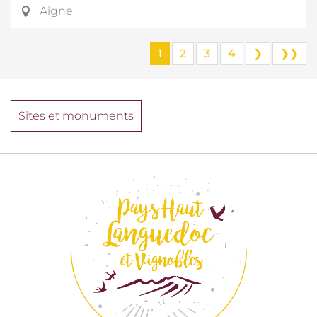
Aigne
1
2
3
4
❯
❯❯
Sites et monuments