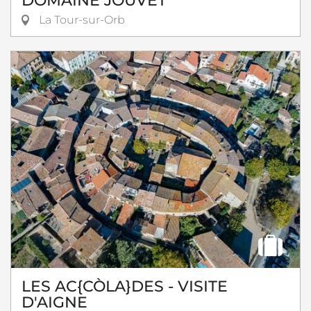
DOMAINE JOUVET
La Tour-sur-Orb
LES AC{CÒLA}DES - VISITE
D'AIGNE