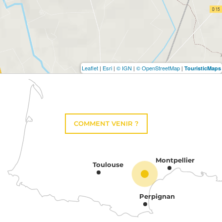
Leaflet
|
Esri
|
© IGN
|
© OpenStreetMap
|
TouristicMaps
COMMENT VENIR ?
Montpellier
Toulouse
Perpignan