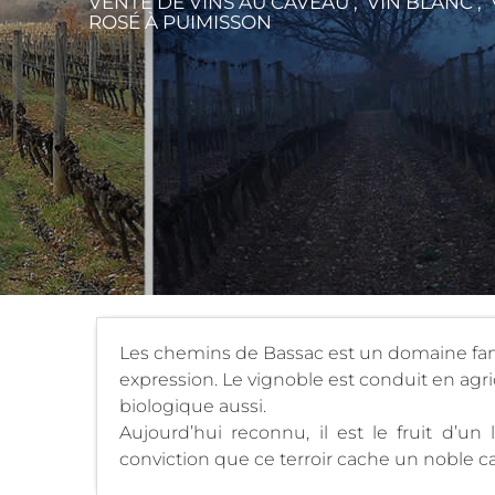
VENTE DE VINS AU CAVEAU , VIN BLANC , 
ROSÉ
À PUIMISSON
Les chemins de Bassac est un domaine famil
expression. Le vignoble est conduit en agric
biologique aussi.
Aujourd’hui reconnu, il est le fruit d’un
conviction que ce terroir cache un noble ca