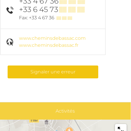
+33 4 67 36
▒▒ ▒▒ ▒▒
+33 6 45 73
▒▒ ▒▒ ▒▒
Fax: +33 4 67 36
▒▒ ▒▒ ▒▒
www.cheminsdebassac.com
www.cheminsdebassac.fr
Signaler une erreur
Activités