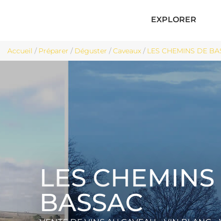
EXPLORER
Accueil
/
Préparer
/
Déguster
/
Caveaux
/
LES CHEMINS DE BAS
LES CHEMINS
BASSAC