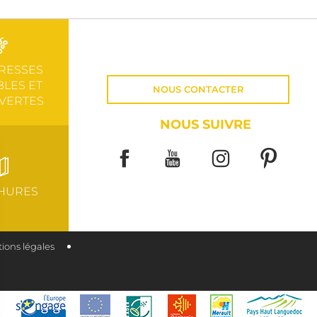
RESSES
LES ET
NOUS CONTACTER
VERTES
NOUS SUIVRE
HURES
ions légales