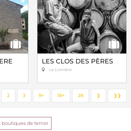
ERE
LES CLOS DES PÈRES
La Livinière
2
3
9+
18+
28
❯
❯❯
 boutiques de terroir