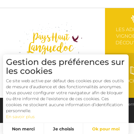
LES AD
VIGNOB
DÉCOU
Gestion des préférences sur
les cookies
Ce site web active par défaut des cookies pour des outils
BROC
de mesure d'audience et des fonctionnalités anonymes.
Vous pouvez configurer votre navigateur afin de bloquer
ou être informé de l'existence de ces cookies. Ces
cookies ne stockent aucune information d’identification
Plan du site
Pays Haut Languedoc et Vignobles
Ment
personnelle.
En savoir plus
Déclaration d'accessibilité
Non merci
Je choisis
Ok pour moi