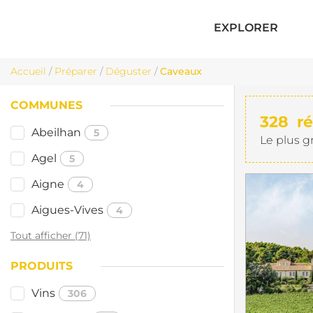
EXPLORER
Accueil
/
Préparer
/
Déguster
/
Caveaux
COMMUNES
328
ré
Abeilhan
5
Le plus g
Agel
5
Aigne
4
Aigues-Vives
4
Tout afficher (71)
PRODUITS
Vins
306