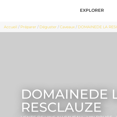
EXPLORER
Accueil
/
Préparer
/
Déguster
/
Caveaux
/
DOMAINEDE LA RESCL
DOMAINEDE 
RESCLAUZE