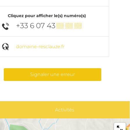
Cliquez pour afficher le(s) numéro(s)
+33 6 07 43
▒▒ ▒▒ ▒▒
domaine-resclauze.fr
Signaler une erreur
Activités