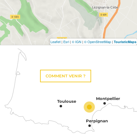
Leaflet
|
Esri
|
© IGN
|
© OpenStreetMap
|
TouristicMaps
COMMENT VENIR ?
Montpellier
Toulouse
Perpignan