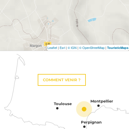
Leaflet
|
Esri
|
© IGN
|
© OpenStreetMap
|
TouristicMaps
COMMENT VENIR ?
Montpellier
Toulouse
Perpignan