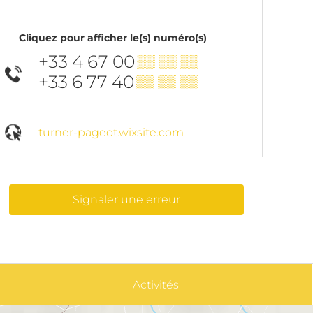
Cliquez pour afficher le(s) numéro(s)
+33 4 67 00
▒▒ ▒▒ ▒▒
+33 6 77 40
▒▒ ▒▒ ▒▒
turner-pageot.wixsite.com
Signaler une erreur
Activités