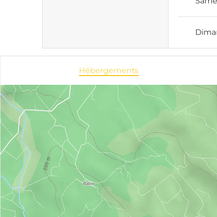
Same
Dima
Hébergements