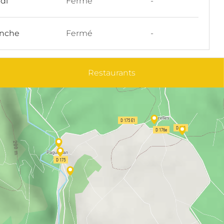
di
Fermé
-
nche
Fermé
-
Restaurants