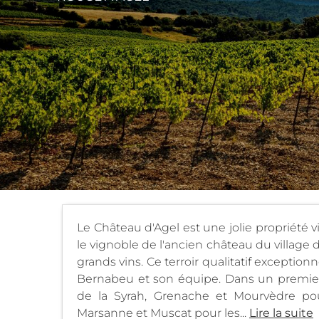
Le Château d'Agel est une jolie propriété v
le vignoble de l'ancien château du village 
grands vins. Ce terroir qualitatif exception
Bernabeu et son équipe. Dans un premier 
de la Syrah, Grenache et Mourvèdre pour
Marsanne et Muscat pour les...
Lire la suite