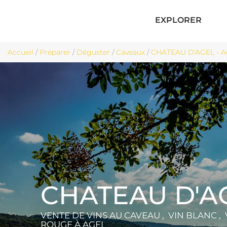
EXPLORER
Accueil
/
Préparer
/
Déguster
/
Caveaux
/
CHATEAU D'AGEL - A
CHATEAU D'A
VENTE DE VINS AU CAVEAU , VIN BLANC , 
ROUGE
À AGEL