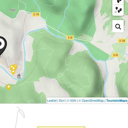
Leaflet
|
Esri
|
© IGN
|
© OpenStreetMap
|
TouristicMaps