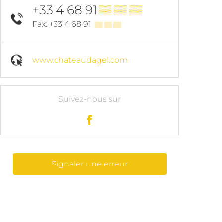
+33 4 68 91
▒▒ ▒▒ ▒▒
Fax: +33 4 68 91
▒▒ ▒▒ ▒▒
www.chateaudagel.com
Suivez-nous sur
Signaler une erreur