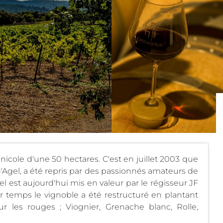
inicole d'une 50 hectares. C'est en juillet 2003 que
d'Agel, a été repris par des passionnés amateurs de
nel est aujourd'hui mis en valeur par le régisseur JF
temps le vignoble a été restructuré en plantant
 les rouges ; Viognier, Grenache blanc, Rolle,