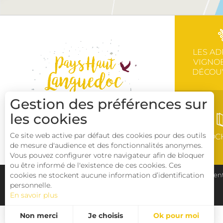
LES AD
VIGNOB
DÉCOU
Gestion des préférences sur
les cookies
Ce site web active par défaut des cookies pour des outils
BROC
de mesure d'audience et des fonctionnalités anonymes.
Vous pouvez configurer votre navigateur afin de bloquer
ou être informé de l'existence de ces cookies. Ces
cookies ne stockent aucune information d’identification
Plan du site
Pays Haut Languedoc et Vignobles
Ment
personnelle.
En savoir plus
Déclaration d'accessibilité
Non merci
Je choisis
Ok pour moi