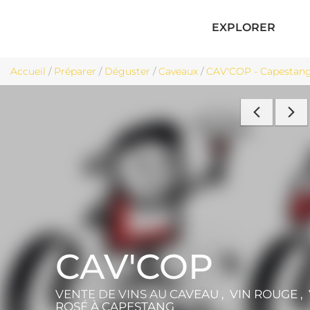
EXPLORER
Accueil
/
Préparer
/
Déguster
/
Caveaux
/
CAV'COP - Capestan
CAV'COP
VENTE DE VINS AU CAVEAU , VIN ROUGE , 
ROSÉ
À CAPESTANG