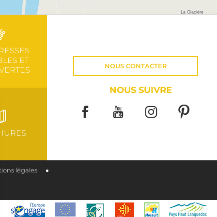
RESSES
LES ET
NOUS CONTACTER
VERTES
NOUS SUIVRE
HURES
ions légales