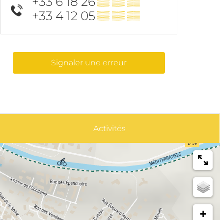
+33 6 18 26
▒▒ ▒▒ ▒▒
+33 4 12 05
▒▒ ▒▒ ▒▒
Signaler une erreur
Activités
+