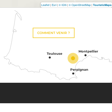
Leaflet
|
Esri
|
© IGN
|
© OpenStreetMap
|
TouristicMaps
COMMENT VENIR ?
Montpellier
Toulouse
Perpignan