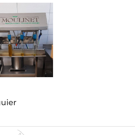
net, moulin à huile à
uier ©S.Zlicaric
guier