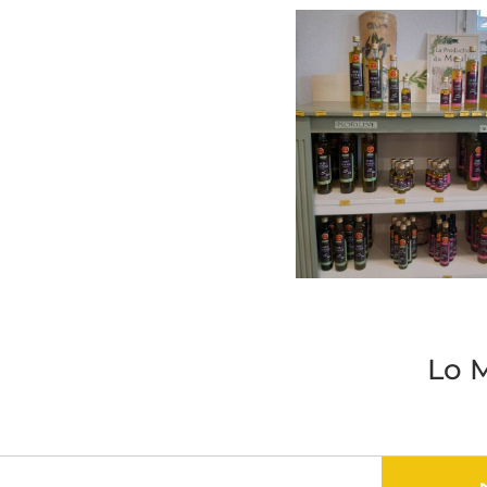
Lo Moulinet, moulin à h
Puisserguier ©S.Zlicaric
Lo M