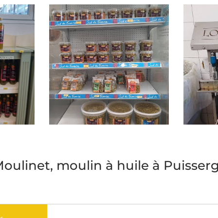
uile à
Lo Moulinet, moulin à huile à
Lo Mouli
Puisserguier ©S.Zlicaric
Puisserg
oulinet, moulin à huile à Puisser