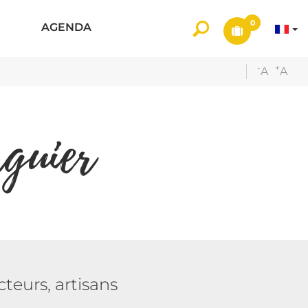
0
AGENDA
-
+
A
A
guier
teurs, artisans