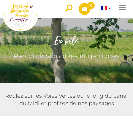
0
Togg
navi
En vélo
Parcourir vignobles et garrigues
Roulez sur les Voies Vertes ou le long du canal
du Midi et profitez de nos paysages