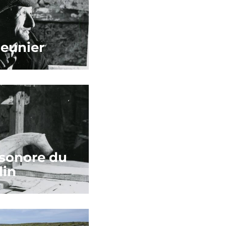
eunier
sonore du
in