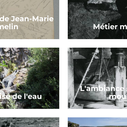
 de Jean-Marie
melin
Métier m
L'ambiance 
ise de l'eau
moul