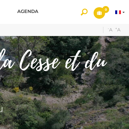
0
AGENDA
-
+
A
A
la Cesse et du
u