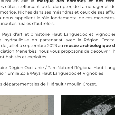
 aussi en elle la
marque des hommes et des fe
ses côtés, s’efforcent de la dompter, de l’aménager et d
motrice. Nichés dans ses méandres et ceux de ses affluen
s
nous rappellent le rôle fondamental de ces modestes
nautés rurales d’autrefois.
 Pays d’art et d’histoire Haut Languedoc et Vignobles
e hydraulique en partenariat avec la Région Occit
 de juillet à septembre 2023 au
musée archéologique d
ociation Menerbès, nous vous proposons de découvrir l'hi
t habités et exploités.
taire Région Occitanie / Parc Naturel Régional Haut-L
ion Emile Zola /Pays Haut Languedoc et Vignobles
es départementales de l'Hérault / moulin Crozet.