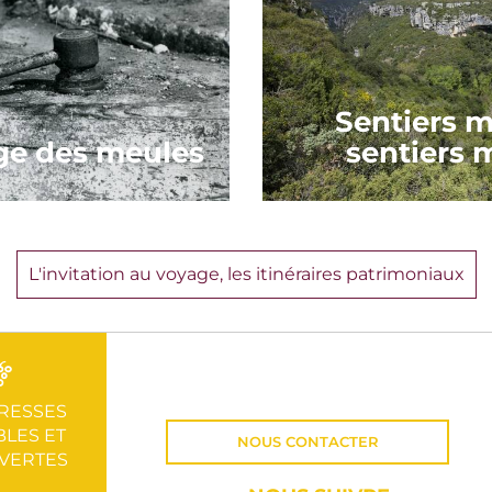
Sentiers m
ge des meules
sentiers 
L'invitation au voyage, les itinéraires patrimoniaux
RESSES
LES ET
NOUS CONTACTER
VERTES