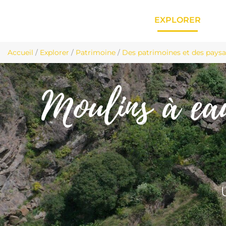
EXPLORER
Accueil
/
Explorer
/
Patrimoine
/
Des patrimoines et des pays
Moulins à eau