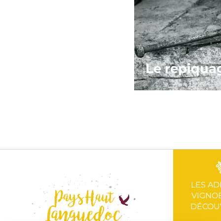
Le repiqua
LES AD
VIGNOB
DÉCOU