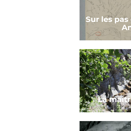
Sur les pas
A
La maîtr