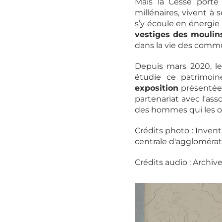
Mais la Cesse porte
millénaires, vivent à 
s’y écoule en énergie 
vestiges des moulin
dans la vie des commu
Depuis mars 2020, le
étudie ce patrimoin
exposition
présentée
partenariat avec l'ass
des hommes qui les on
Crédits photo : Inven
centrale d'agglomérat
Crédits audio : Archiv