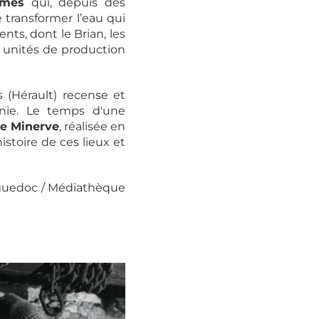
mmes
qui, depuis des
e transformer l’eau qui
ts, dont le Brian, les
 unités de production
 (Hérault) recense et
anie. Le temps d'une
e Minerve
, réalisée en
stoire de ces lieux et
anguedoc / Médiathèque