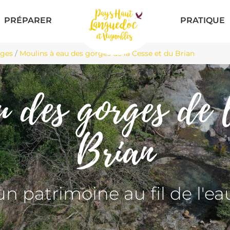
PRÉPARER
PRATIQUE
ages
/
Moulins à eau des gorges de la Cesse et du Brian
 des gorges de 
Brian
un patrimoine au fil de l'ea