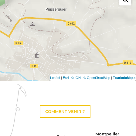
Leaflet
|
Esri
|
© IGN
|
© OpenStreetMap
|
TouristicMaps
COMMENT VENIR ?
Montpellier