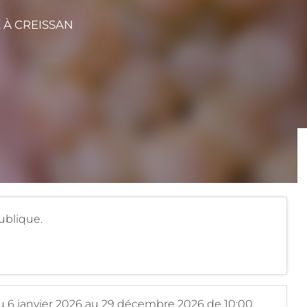
E
À CREISSAN
ublique.
du
6 janvier 2026
au
29 décembre 2026
de 10:00