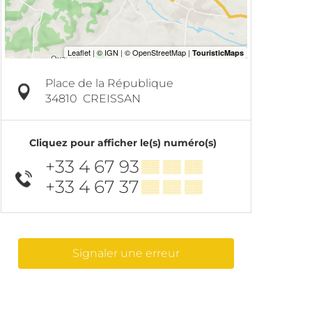
Place de la République
34810
CREISSAN
Cliquez pour afficher le(s) numéro(s)
+33 4 67 93
▒▒ ▒▒ ▒▒
+33 4 67 37
▒▒ ▒▒ ▒▒
Signaler une erreur