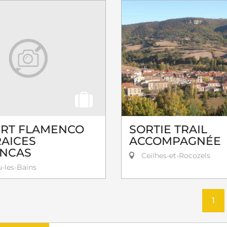
RT FLAMENCO
SORTIE TRAIL
RAICES
ACCOMPAGNÉE
NCAS
Ceilhes-et-Rocozels
-les-Bains
1