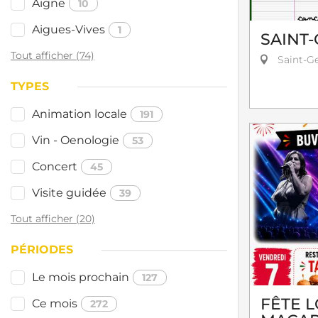
Aigne
10
Aigues-Vives
1
SAINT-
Tout afficher (74)
Saint-Ge
TYPES
Animation locale
191
Vin - Oenologie
53
Concert
45
Visite guidée
39
Tout afficher (20)
PÉRIODES
Le mois prochain
127
FÊTE L
Ce mois
272