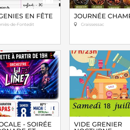
GENIES EN FÊTE
JOURNÉE CHAM
niès-de-Fontedit
Graissessac
OCALE - SOIRÉE
VIDE GRENIER