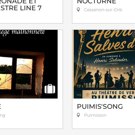
ONADE ET
NOCTURNE
STRE LINE 7
Cessenon-sur-Orb
E
PUIMIS'SONG
ang
Puimisson