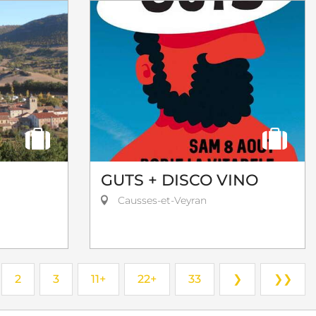
GUTS + DISCO VINO
Causses-et-Veyran
2
3
11+
22+
33
❯
❯❯