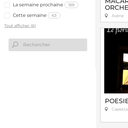
MACAR
La semaine prochaine
159
ORCHE
Cette semaine
63
Avène
Tout afficher (6)
POESI
Capest