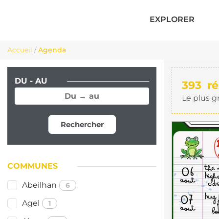
EXPLORER
Accueil
/
Agenda
DU - AU
393
ré
Le plus g
Rechercher
COMMUNES
Abeilhan
6
Agel
1