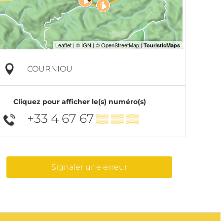
COURNIOU
Cliquez pour afficher le(s) numéro(s)
+33 4 67 67
▒▒ ▒▒ ▒▒
Signaler une erreur