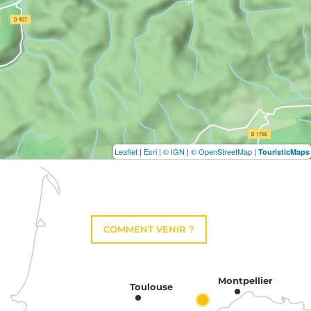
Leaflet
|
Esri
|
© IGN
|
© OpenStreetMap
|
TouristicMaps
COMMENT VENIR ?
Montpellier
Toulouse