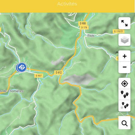
Activités
+
−