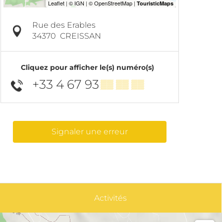
Rue des Erables
34370
CREISSAN
Cliquez pour afficher le(s) numéro(s)
+33 4 67 93
▒▒ ▒▒ ▒▒
Signaler une erreur
Activités