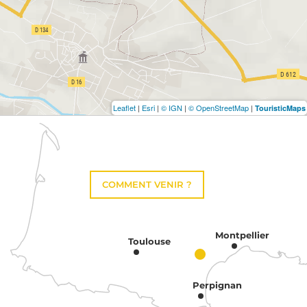
Leaflet
|
Esri
|
© IGN
|
© OpenStreetMap
|
TouristicMaps
COMMENT VENIR ?
Montpellier
Toulouse
Perpignan