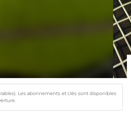
Erables). Les abonnements et clés sont disponibles
erture.