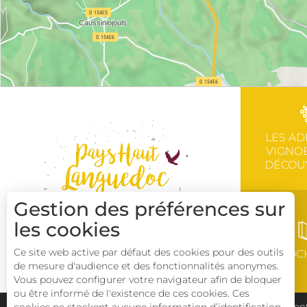
LES AD
VIGNOB
DÉCOU
Gestion des préférences sur
les cookies
Ce site web active par défaut des cookies pour des outils
BROC
de mesure d'audience et des fonctionnalités anonymes.
Vous pouvez configurer votre navigateur afin de bloquer
ou être informé de l'existence de ces cookies. Ces
Plan du site
Pays Haut Languedoc et Vignobles
Ment