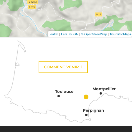
Leaflet
|
Esri
|
© IGN
|
© OpenStreetMap
|
TouristicMaps
COMMENT VENIR ?
Montpellier
Toulouse
Perpignan