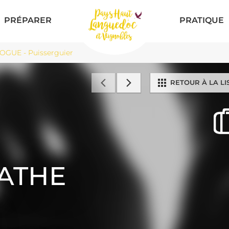
PRÉPARER
PRATIQUE
UE - Puisserguier
RETOUR À LA LI
ATHE