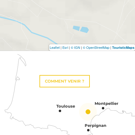
Leaflet
|
Esri
|
© IGN
|
© OpenStreetMap
|
TouristicMaps
COMMENT VENIR ?
Montpellier
Toulouse
Perpignan