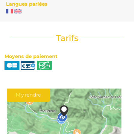
Langues parlées
Tarifs
Moyens de paiement
M'y rendre