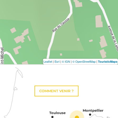
Leaflet
|
Esri
|
© IGN
|
© OpenStreetMap
|
TouristicMaps
COMMENT VENIR ?
Montpellier
Toulouse