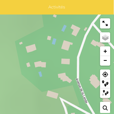
Activités
+
−