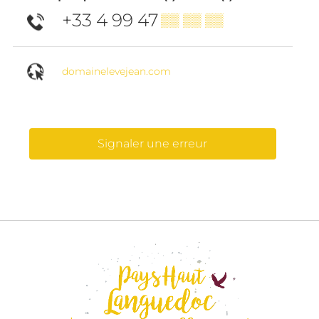
+33 4 99 47
▒▒ ▒▒ ▒▒
domainelevejean.com
Signaler une erreur