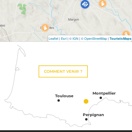
Leaflet
|
Esri
|
© IGN
|
© OpenStreetMap
|
TouristicMaps
COMMENT VENIR ?
Montpellier
Toulouse
Perpignan