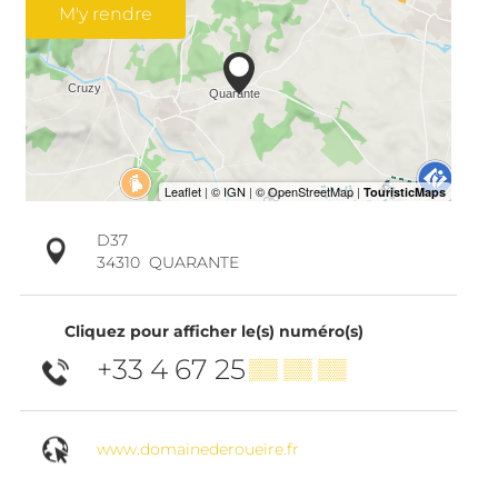
M'y rendre
D37
34310
QUARANTE
Cliquez pour afficher le(s) numéro(s)
+33 4 67 25
▒▒ ▒▒ ▒▒
www.domainederoueire.fr