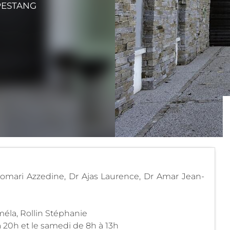
PESTANG
mari Azzedine, Dr Ajas Laurence, Dr Amar Jean-
améla, Rollin Stéphanie
 20h et le samedi de 8h à 13h