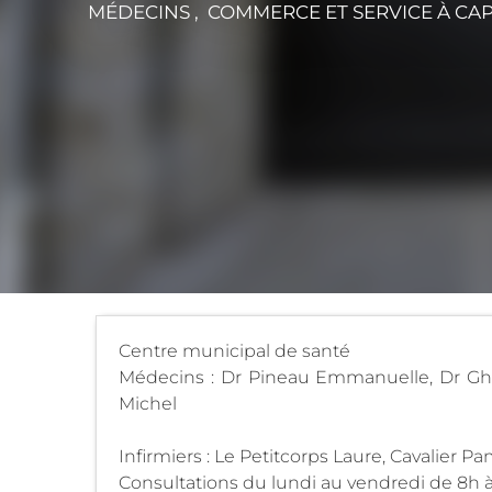
MÉDECINS , COMMERCE ET SERVICE
À CA
Centre municipal de santé
Médecins : Dr Pineau Emmanuelle, Dr Gho
Michel
Infirmiers : Le Petitcorps Laure, Cavalier P
Consultations du lundi au vendredi de 8h à