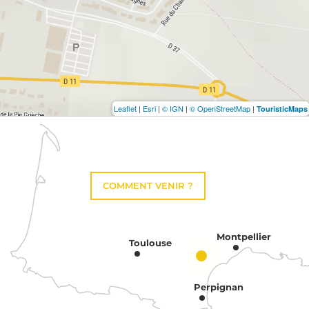
Leaflet
|
Esri
|
© IGN
|
© OpenStreetMap
|
TouristicMaps
COMMENT VENIR ?
Montpellier
Toulouse
Perpignan