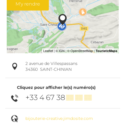
M'y rendre
2 avenue de Villespassans
34360
SAINT-CHINIAN
Cliquez pour afficher le(s) numéro(s)
+33 4 67 38
▒▒ ▒▒ ▒▒
bijouterie-creative.jimdosite.com