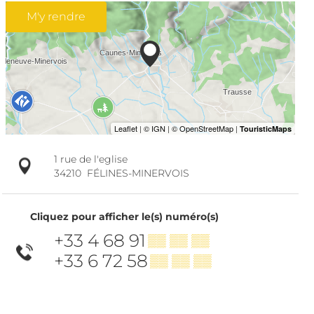
M'y rendre
1 rue de l'eglise
34210
FÉLINES-MINERVOIS
Cliquez pour afficher le(s) numéro(s)
+33 4 68 91
▒▒ ▒▒ ▒▒
+33 6 72 58
▒▒ ▒▒ ▒▒