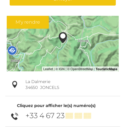
M'y rendre
La Dalmerie
34650
JONCELS
Cliquez pour afficher le(s) numéro(s)
+33 4 67 23
▒▒ ▒▒ ▒▒