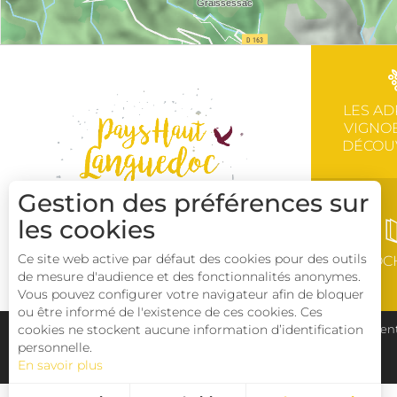
LES AD
VIGNOB
DÉCOU
Gestion des préférences sur
les cookies
Ce site web active par défaut des cookies pour des outils
BROC
de mesure d'audience et des fonctionnalités anonymes.
Vous pouvez configurer votre navigateur afin de bloquer
ou être informé de l'existence de ces cookies. Ces
cookies ne stockent aucune information d’identification
Plan du site
Pays Haut Languedoc et Vignobles
Ment
personnelle.
En savoir plus
Déclaration d'accessibilité