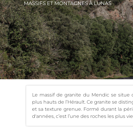
MASSIFS ET MONTAGNES
À LUNAS
Le massif de granite du Mendic se situe da
plus hauts de l’Hérault. Ce granite se dist
et sa texture grenue. Formé durant la pér
d'années, c’est l’une des roches les plus vi