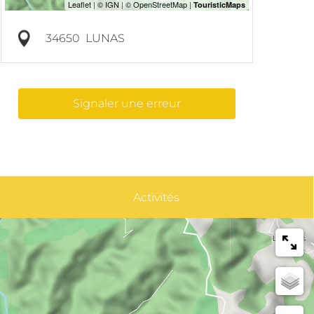
34650
LUNAS
Signaler une erreur
Activités