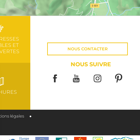
RESSES
LES ET
NOUS CONTACTER
VERTES
NOUS SUIVRE
HURES
ions légales