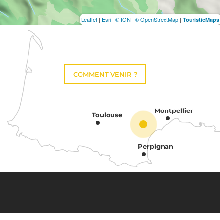
Leaflet
|
Esri
|
© IGN
|
© OpenStreetMap
|
TouristicMaps
COMMENT VENIR ?
Montpellier
Toulouse
Perpignan