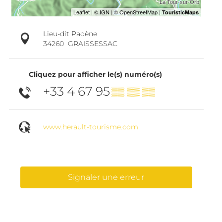
Lieu-dit Padène
34260
GRAISSESSAC
Cliquez pour afficher le(s) numéro(s)
+33 4 67 95
▒▒ ▒▒ ▒▒
www.herault-tourisme.com
Signaler une erreur