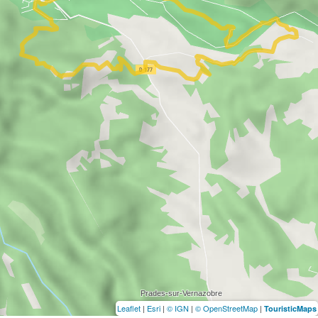
Leaflet
|
Esri
|
© IGN
|
© OpenStreetMap
|
TouristicMaps