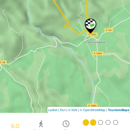
Leaflet
|
Esri
|
© IGN
|
© OpenStreetMap
|
TouristicMaps
6.0