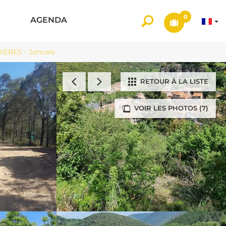
0
AGENDA
IERES - Joncels
RETOUR À LA LISTE
VOIR LES PHOTOS (7)