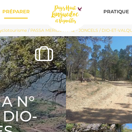
PRÉPARER
PRATIQUE
Cyclotourisme
/
PASSA MERIDIA N° 12 - JONCELS / DIO-ET-VALQU
A N°
 DIO-
ES