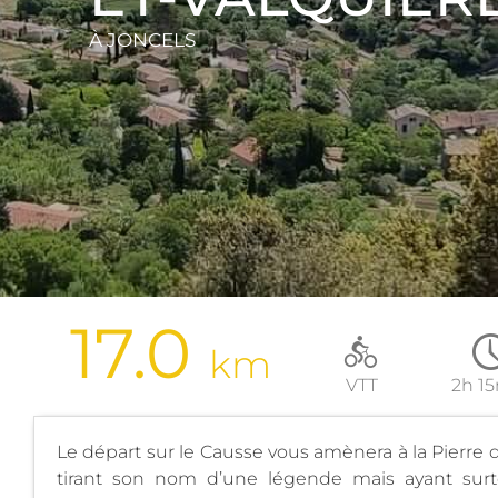
À JONCELS
17.0
km
VTT
2h 1
Le départ sur le Causse vous amènera à la Pierre 
tirant son nom d’une légende mais ayant surto