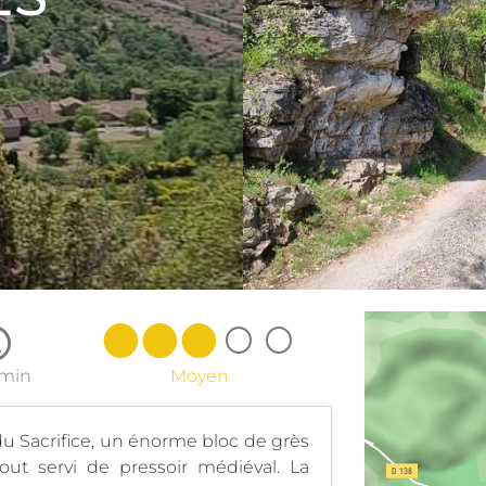
5min
Moyen
du Sacrifice, un énorme bloc de grès
ut servi de pressoir médiéval. La