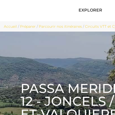
EXPLORER
Accueil
/
Préparer
/
Parcourir nos itinéraires
/
Circuits VTT et 
PASSA MERIDI
12 - JONCELS /
ET-VALQUIER