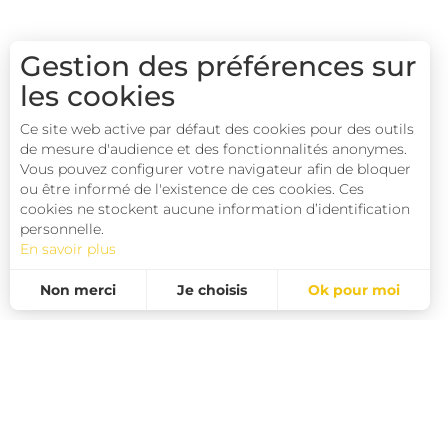
Gestion des préférences sur
les cookies
Ce site web active par défaut des cookies pour des outils
de mesure d'audience et des fonctionnalités anonymes.
Vous pouvez configurer votre navigateur afin de bloquer
ou être informé de l'existence de ces cookies. Ces
cookies ne stockent aucune information d’identification
personnelle.
En savoir plus
Non merci
Je choisis
Ok pour moi
Statistiques et audience
Mesurer notre performance, c’est important !
Pour évaluer si notre site est optimisé et répond à vos attentes, nous mesurons notre audience en utilisant des solutions spécialisées. Toutes les informations collectées par ces cookies sont agrégées et donc anonymisées.
Annonces personnalisées
Ces cookies peuvent être mis en place au sein de notre site Web par nos partenaires publicitaires. Ils peuvent être utilisés par ces sociétés pour établir un profil de vos intérêts et vous proposer des publicités pertinentes sur d'autres sites Web. Ils ne stockent pas directement des données personnelles, mais sont basés sur l'identification unique de votre navigateur et de votre appareil Internet. Si vous n'autorisez pas ces cookies, votre publicité sera moins ciblée.
Permet d'analyser les statistiques de consultation de notre site.
Permet d'ajouter les boutons de partage sur les réseaux sociaux.