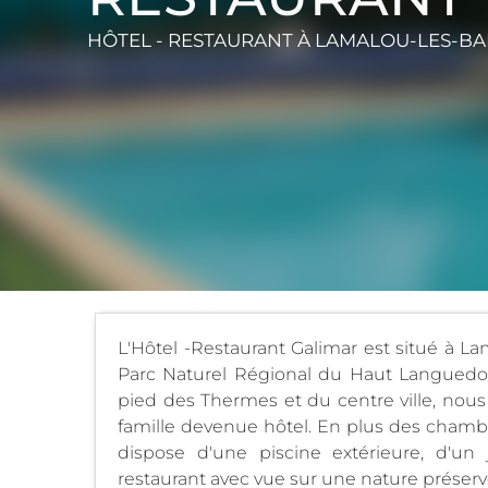
HÔTEL - RESTAURANT
À LAMALOU-LES-BA
L'Hôtel -Restaurant Galimar est situé à L
Parc Naturel Régional du Haut Languedoc,
pied des Thermes et du centre ville, nou
famille devenue hôtel. En plus des chambr
dispose d'une piscine extérieure, d'un j
restaurant avec vue sur une nature préserv