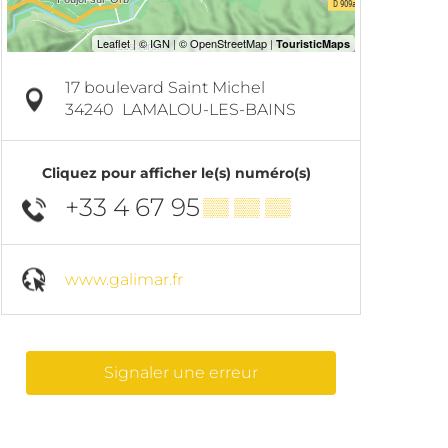
17 boulevard Saint Michel
34240
LAMALOU-LES-BAINS
Cliquez pour afficher le(s) numéro(s)
+33 4 67 95
▒▒ ▒▒ ▒▒
www.galimar.fr
Signaler une erreur