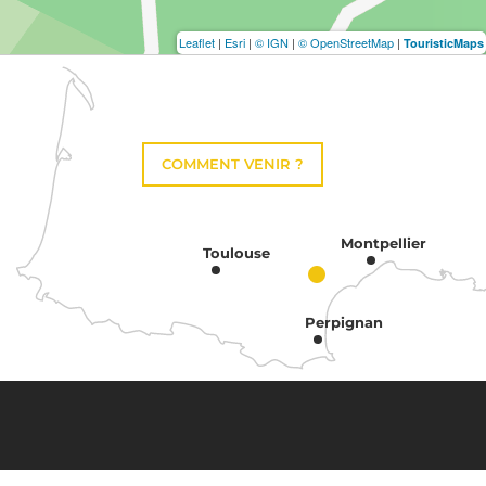
Leaflet
|
Esri
|
© IGN
|
© OpenStreetMap
|
TouristicMaps
COMMENT VENIR ?
Montpellier
Toulouse
Perpignan