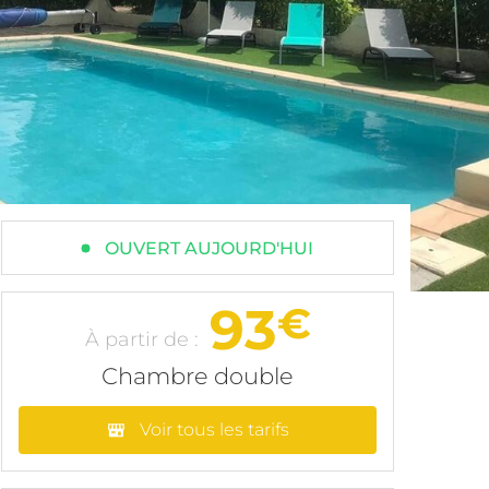
OUVERT AUJOURD'HUI
93
€
À partir de :
Chambre double
Voir tous les tarifs