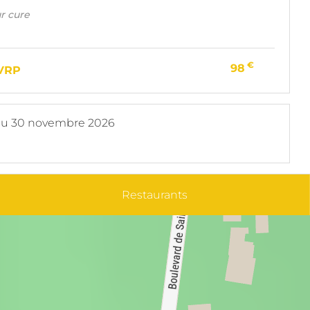
ur cure
€
98
 VRP
au
30 novembre 2026
Restaurants