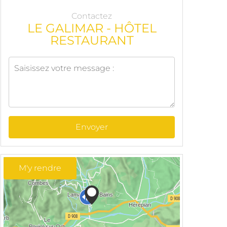
Contactez
LE GALIMAR - HÔTEL
RESTAURANT
Envoyer
M'y rendre