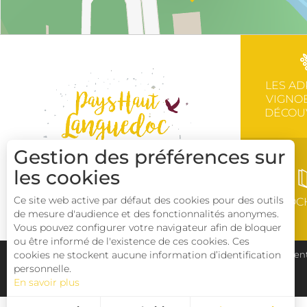
LES AD
VIGNOB
DÉCOU
Gestion des préférences sur
les cookies
Ce site web active par défaut des cookies pour des outils
BROC
de mesure d'audience et des fonctionnalités anonymes.
Vous pouvez configurer votre navigateur afin de bloquer
ou être informé de l'existence de ces cookies. Ces
cookies ne stockent aucune information d’identification
Plan du site
Pays Haut Languedoc et Vignobles
Ment
personnelle.
En savoir plus
Déclaration d'accessibilité