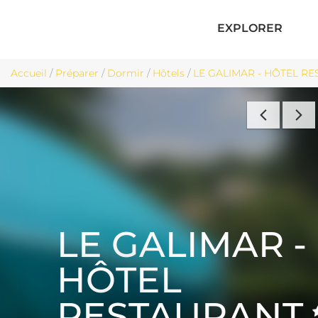
EXPLORER
Accueil
/
Préparer
/
Dormir
/
Hôtels
/
LE GALIMAR - HÔTEL RES
LE GALIMAR -
HÔTEL
RESTAURANT