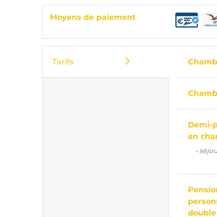
Moyens de paiement
Tarifs
Chamb
Chamb
Demi-p
en cha
• séjo
Pensio
person
double