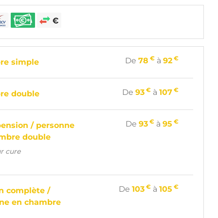
€
€
De
78
à
92
re simple
€
€
De
93
à
107
re double
€
€
De
93
à
95
ension / personne
mbre double
ur cure
€
€
De
103
à
105
n complète /
ne en chambre