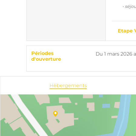
• séjo
Etape
Périodes
Du
1 mars 2026
d'ouverture
Hébergements