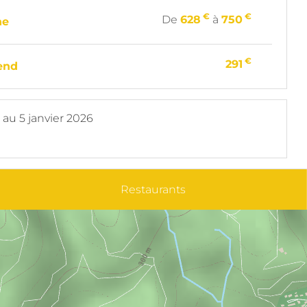
€
€
De
628
à
750
ne
€
291
end
au
5 janvier 2026
Restaurants