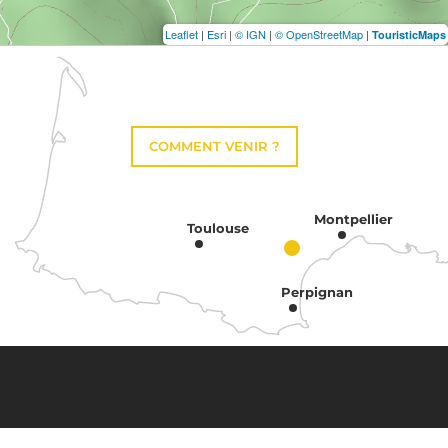
Leaflet
|
Esri
|
© IGN
|
© OpenStreetMap
|
TouristicMaps
COMMENT VENIR ?
Montpellier
Toulouse
Perpignan