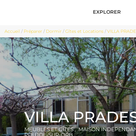
EXPLORER
Accueil
/
Préparer
/
Dormir
/
Gîtes et Locations
/
VILLA PRADES
VILLA PRADE
MEUBLÉS ET GÎTES , MAISON INDÉPENDA
POUJOL-SUR-ORB