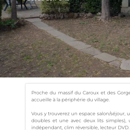
Proche du massif du Caroux et des Gorges
accueille à la périphérie du village.
Vous y trouverez un espace salon/séjour, u
doubles et une avec deux lits simples), 
indépendant, clim réversible, lecteur DVD