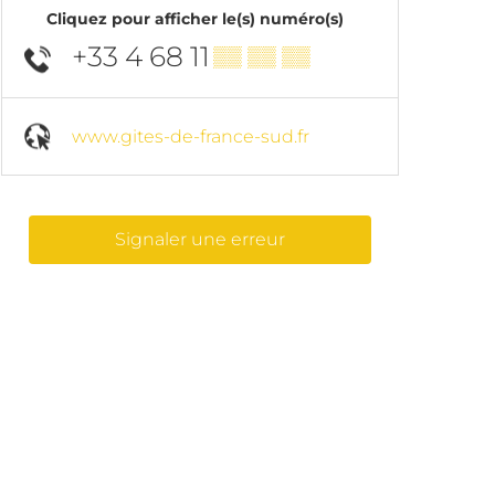
Cliquez pour afficher le(s) numéro(s)
+33 4 68 11
▒▒ ▒▒ ▒▒
www.gites-de-france-sud.fr
Signaler une erreur