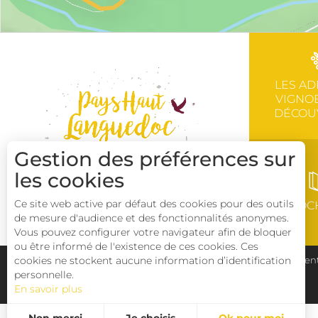
LES AD
VIGNOB
DÉCOU
Gestion des préférences sur
les cookies
Ce site web active par défaut des cookies pour des outils
BROC
de mesure d'audience et des fonctionnalités anonymes.
Vous pouvez configurer votre navigateur afin de bloquer
ou être informé de l'existence de ces cookies. Ces
cookies ne stockent aucune information d’identification
Plan du site
Pays Haut Languedoc et Vignobles
Ment
personnelle.
En savoir plus
Déclaration d'accessibilité