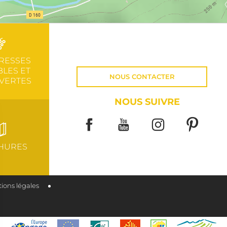
RESSES
LES ET
NOUS CONTACTER
VERTES
NOUS SUIVRE
HURES
ions légales