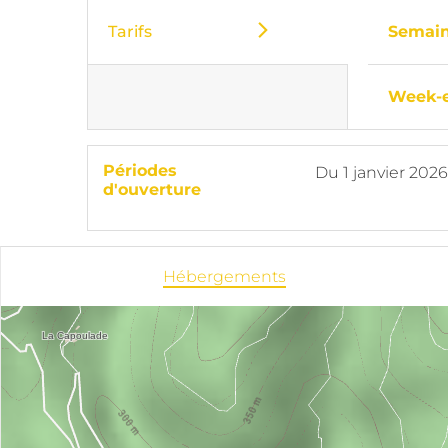
Tarifs
Semai
Week-
Périodes
Du
1 janvier 2026
d'ouverture
Hébergements