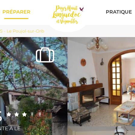
PRÉPARER
PRATIQUE
 - Le Poujol-sur-Orb
S
NTE
À LE