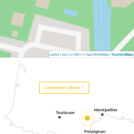
Leaflet
|
Esri
|
© IGN
|
© OpenStreetMap
|
TouristicMaps
COMMENT VENIR ?
Montpellier
Toulouse
Perpignan