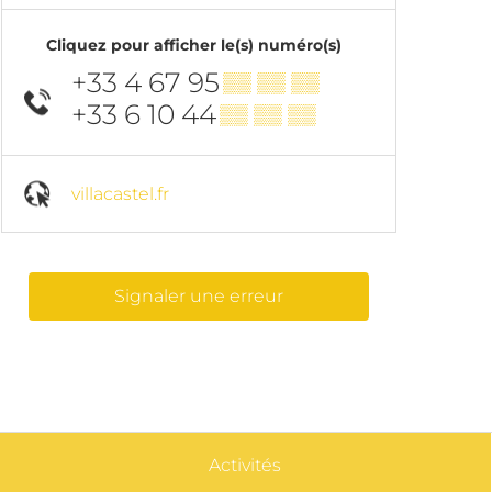
Cliquez pour afficher le(s) numéro(s)
+33 4 67 95
▒▒ ▒▒ ▒▒
+33 6 10 44
▒▒ ▒▒ ▒▒
villacastel.fr
Signaler une erreur
Activités