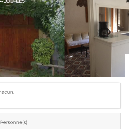
ALOU-LES-
hacun.
 Personne(s)