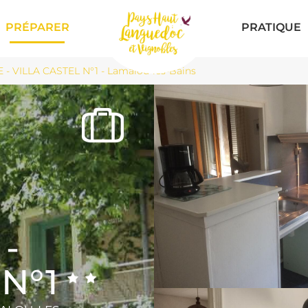
PRÉPARER
PRATIQUE
 - VILLA CASTEL N°1 - Lamalou-les-Bains
-
 N°1