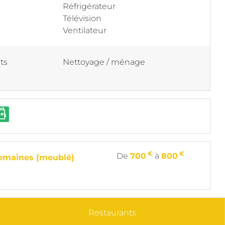
Réfrigérateur
Télévision
Ventilateur
its
Nettoyage / ménage
€
€
De
700
à
800
semaines (meublé)
Restaurants