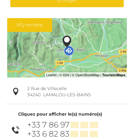
Envoyer
M'y rendre
2 Rue de Villecelle
34240
LAMALOU-LES-BAINS
Cliquez pour afficher le(s) numéro(s)
+33 7 86 97
▒▒ ▒▒ ▒▒
+33 6 82 83
▒▒ ▒▒ ▒▒