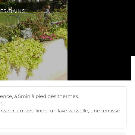
ES-BAINS
ence, à 5min à pied des thermes.
m,
nseur, un lave-linge, un lave vaisselle, une terrasse