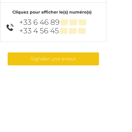
Cliquez pour afficher le(s) numéro(s)
+33 6 46 89
▒▒ ▒▒ ▒▒
+33 4 56 45
▒▒ ▒▒ ▒▒
Signaler une erreur