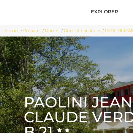
EXPLORER
Accueil
/
Préparer
/
Dormir
/
Gîtes et Locations
/
PAOLINI JEAN
PAOLINI JEAN
CLAUDE VER
B 21