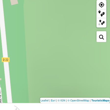
Leaflet
|
Esri
|
© IGN
|
© OpenStreetMap
|
TouristicMaps