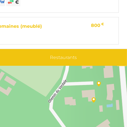
€
800
semaines (meublé)
Restaurants