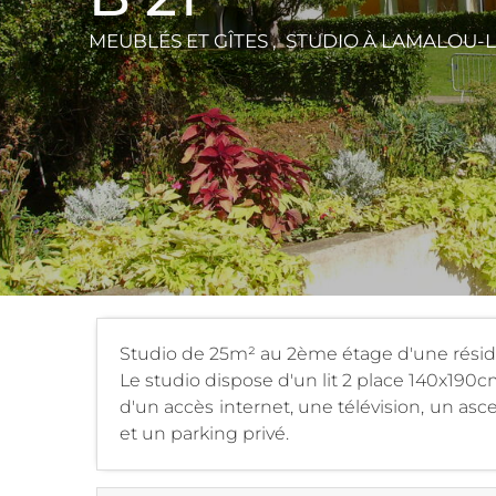
MEUBLÉS ET GÎTES , STUDIO
À LAMALOU-L
Studio de 25m² au 2ème étage d'une résid
Le studio dispose d'un lit 2 place 140x190c
d'un accès internet, une télévision, un asce
et un parking privé.