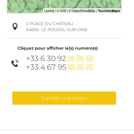
2 PLACE DU CHÂTEAU
34600
LE POUJOL-SUR-ORB
Cliquez pour afficher le(s) numéro(s)
+33 6 30 92
▒▒ ▒▒ ▒▒
+33 4 67 95
▒▒ ▒▒ ▒▒
Signaler une erreur