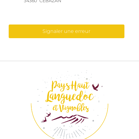
34360
CÉBAZAN
Signaler une erreur