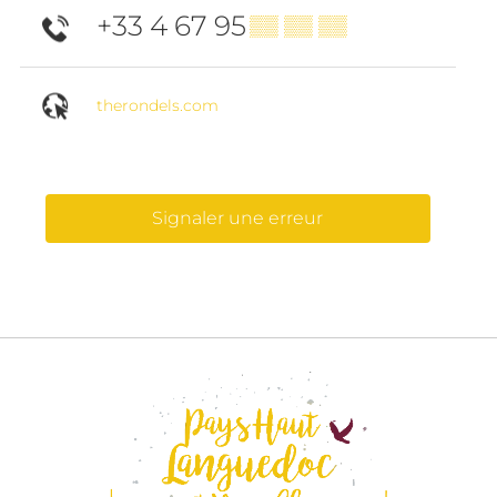
+33 4 67 95
▒▒ ▒▒ ▒▒
therondels.com
Signaler une erreur