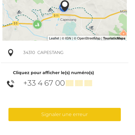
34310
CAPESTANG
Cliquez pour afficher le(s) numéro(s)
+33 4 67 00
▒▒ ▒▒ ▒▒
Signaler une erreur