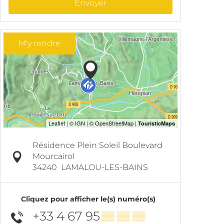
Envoyer
M'y rendre
Résidence Plein Soleil Boulevard
Mourcairol
34240
LAMALOU-LES-BAINS
Cliquez pour afficher le(s) numéro(s)
+33 4 67 95
▒▒ ▒▒ ▒▒