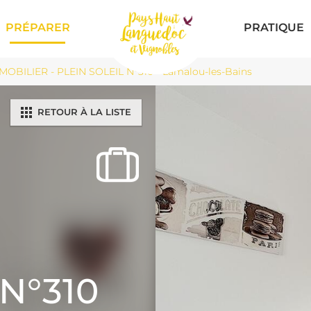
PRÉPARER
PRATIQUE
BILIER - PLEIN SOLEIL N°310 - Lamalou-les-Bains
RETOUR À LA LISTE
 N°310