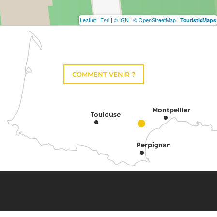
Leaflet
|
Esri
|
© IGN
|
© OpenStreetMap
|
TouristicMaps
COMMENT VENIR ?
Montpellier
Toulouse
Perpignan