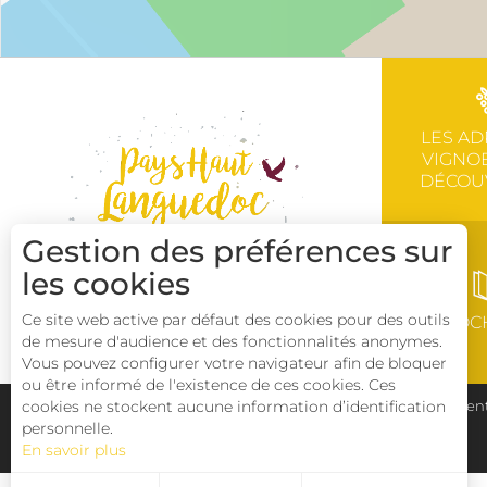
LES AD
VIGNOB
DÉCOU
Gestion des préférences sur
les cookies
Ce site web active par défaut des cookies pour des outils
BROC
de mesure d'audience et des fonctionnalités anonymes.
Vous pouvez configurer votre navigateur afin de bloquer
ou être informé de l'existence de ces cookies. Ces
cookies ne stockent aucune information d’identification
Plan du site
Pays Haut Languedoc et Vignobles
Ment
personnelle.
En savoir plus
Déclaration d'accessibilité