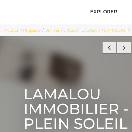
EXPLORER
Accueil
/
Préparer
/
Dormir
/
Gîtes et Locations
/
LAMALOU IMMO
LAMALOU
IMMOBILIER -
PLEIN SOLEIL