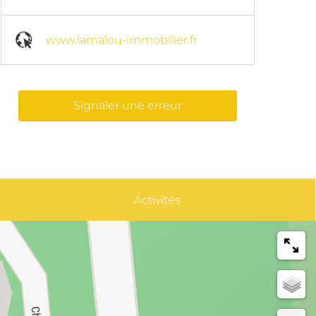
www.lamalou-immobilier.fr
Signaler une erreur
Activités