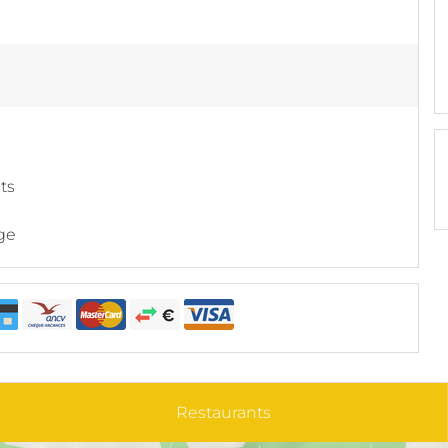
its
ge
Restaurants