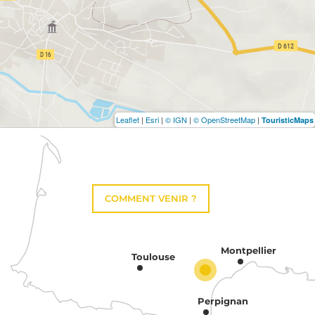
Leaflet
|
Esri
|
© IGN
|
© OpenStreetMap
|
TouristicMaps
COMMENT VENIR ?
Montpellier
Toulouse
Perpignan