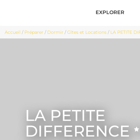
EXPLORER
Accueil
/
Préparer
/
Dormir
/
Gîtes et Locations
/
LA PETITE DI
LA PETITE
DIFFERENCE