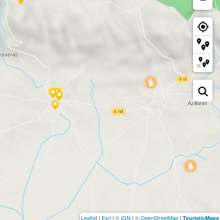
Leaflet
|
Esri
|
© IGN
|
© OpenStreetMap
|
TouristicMaps