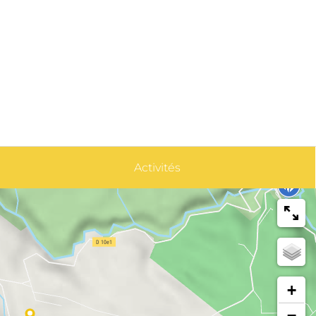
Activités
+
−