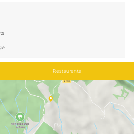
its
ge
Restaurants