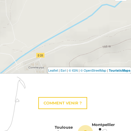
Leaflet
|
Esri
|
© IGN
|
© OpenStreetMap
|
TouristicMaps
COMMENT VENIR ?
Montpellier
Toulouse