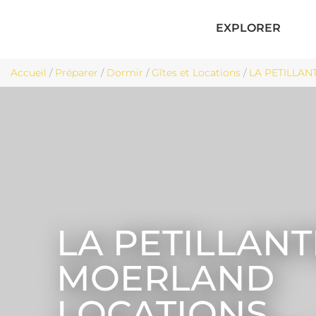
EXPLORER
Accueil
/
Préparer
/
Dormir
/
Gîtes et Locations
/
LA PETILLAN
LA PETILLANT
MOERLAND
LOCATIONS