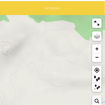
Activités
+
−