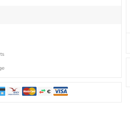
its
ge