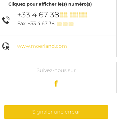
Cliquez pour afficher le(s) numéro(s)
+33 4 67 38
▒▒ ▒▒ ▒▒
Fax: +33 4 67 38
▒▒ ▒▒ ▒▒
www.moerland.com
Suivez-nous sur
Signaler une erreur