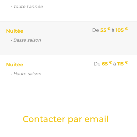
• Toute l'année
€
€
De
55
à
105
Nuitée
• Basse saison
€
€
De
65
à
115
Nuitée
• Haute saison
Contacter par email