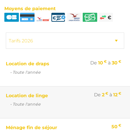
Moyens de paiement
€
€
De
10
à
30
Location de draps
• Toute l'année
€
€
De
2
à
12
Location de linge
• Toute l'année
€
50
Ménage fin de séjour