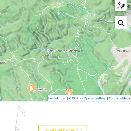
Leaflet
|
Esri
|
© IGN
|
© OpenStreetMap
|
TouristicMaps
COMMENT VENIR ?