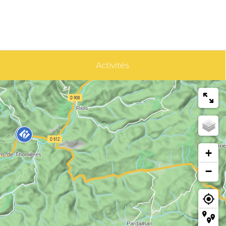
Activités
+
−